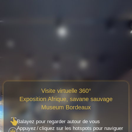
Visite virtuelle 360°

Exposition Afrique, savane sauvage

Museum Bordeaux
Balayez pour regarder autour de vous
Appuyez / cliquez sur les hotspots pour naviguer